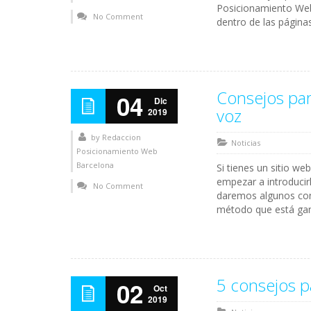
Posicionamiento Web 
No Comment
dentro de las páginas
Consejos par
04
Dic
voz
2019
by
Redaccion
Noticias
Posicionamiento Web
Barcelona
Si tienes un sitio w
empezar a introducir
No Comment
daremos algunos con
método que está ga
5 consejos p
02
Oct
2019