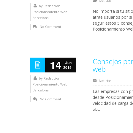
Noticias
by
Redaccion
No importa si tu sit
Posicionamiento Web
atrae usuarios por si
Barcelona
seguir estos 5 conse
No Comment
Posicionamiento We
Consejos par
14
Jun
web
2019
by
Redaccion
Noticias
Posicionamiento Web
Barcelona
Las empresas con pr
desde Posicionamien
No Comment
velocidad de carga d
SEO.