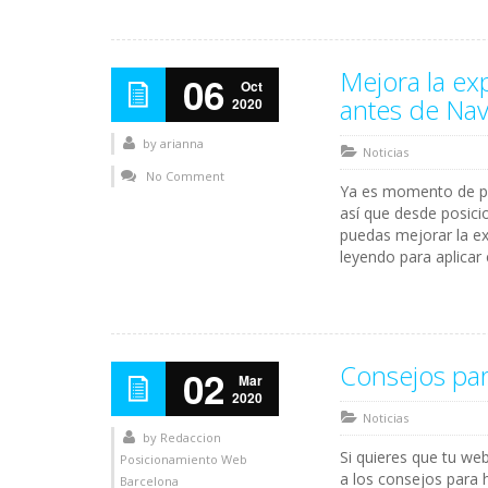
Mejora la ex
06
Oct
antes de Na
2020
by
arianna
Noticias
No Comment
Ya es momento de pr
así que desde posic
puedas mejorar la ex
leyendo para aplicar
Consejos par
02
Mar
2020
Noticias
by
Redaccion
Si quieres que tu we
Posicionamiento Web
a los consejos para 
Barcelona