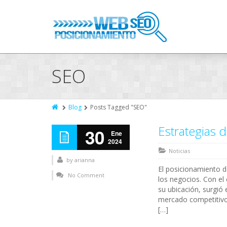
SEO
Blog
Posts Tagged "SEO"
Estrategias 
30
Ene
2024
Noticias
by
arianna
El posicionamiento d
No Comment
los negocios. Con el
su ubicación, surgió
mercado competitivo.
[…]