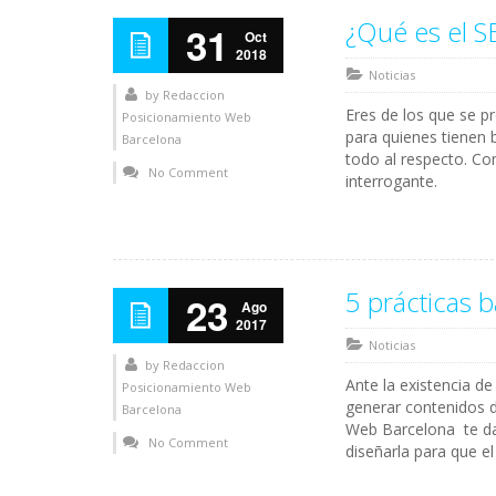
¿Qué es el S
31
Oct
2018
Noticias
by
Redaccion
Eres de los que se p
Posicionamiento Web
para quienes tienen 
Barcelona
todo al respecto. C
No Comment
interrogante.
5 prácticas 
23
Ago
2017
Noticias
by
Redaccion
Ante la existencia d
Posicionamiento Web
generar contenidos d
Barcelona
Web Barcelona te da
No Comment
diseñarla para que e