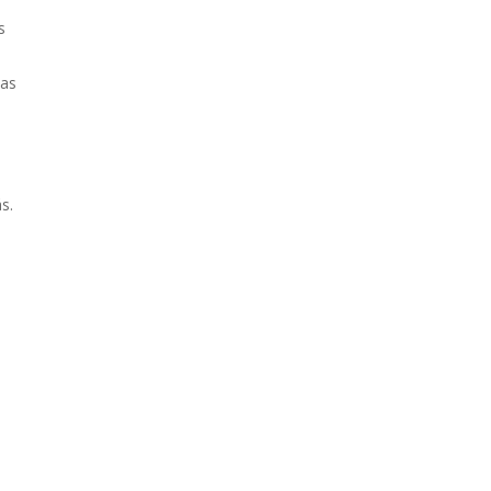
s
tas
s.