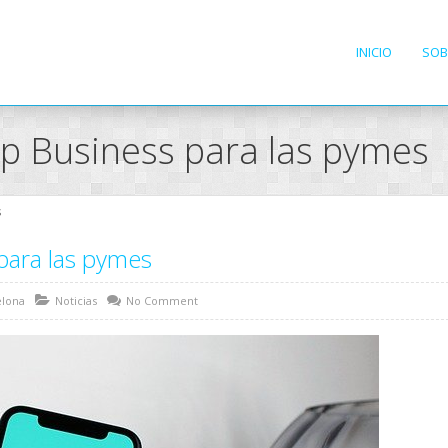
INICIO
SOB
p Business para las pymes
s
para las pymes
elona
Noticias
No Comment