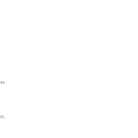
des
os,