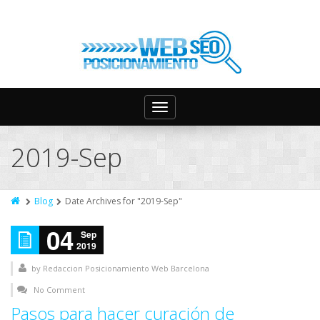
Toggle
navigation
2019-Sep
Blog
Date Archives for "2019-Sep"
04
Sep
2019
by
Redaccion Posicionamiento Web Barcelona
No Comment
Pasos para hacer curación de