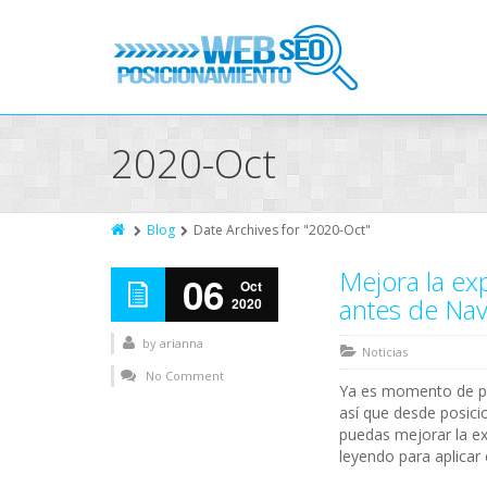
2020-Oct
Blog
Date Archives for "2020-Oct"
Mejora la ex
06
Oct
antes de Na
2020
by
arianna
Noticias
No Comment
Ya es momento de pr
así que desde posic
puedas mejorar la ex
leyendo para aplicar